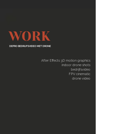
WORK
DEPRO BEDRIJFSVIDEO MET DRONE
After Effects 3D motion graphics
indoor drone shots
bedrijfsvideo
FPV cinematic
drone video