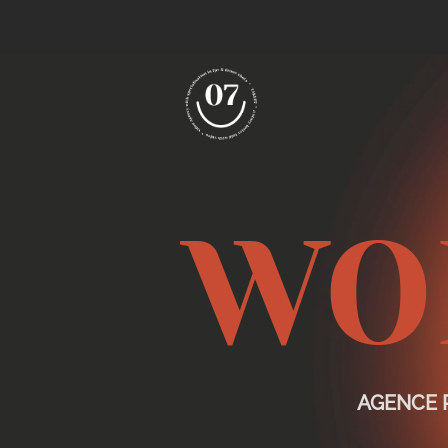
WO
AGENCE 