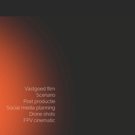
Vastgoed film
Scenario
Post productie
Social media planning
Drone shots
FPV cinematic